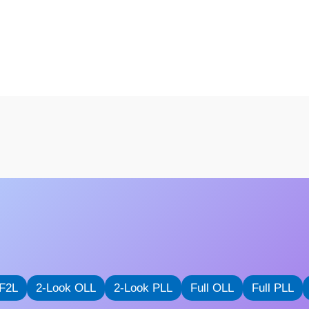
F2L
2-Look OLL
2-Look PLL
Full OLL
Full PLL