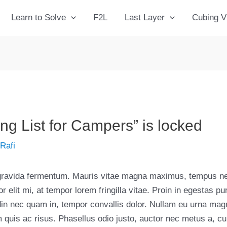
Learn to Solve
F2L
Last Layer
Cubing V
ng List for Campers” is locked
y
Rafi
gravida fermentum. Mauris vitae magna maximus, tempus nequ
or elit mi, at tempor lorem fringilla vitae. Proin in egestas p
udin nec quam in, tempor convallis dolor. Nullam eu urna ma
um quis ac risus. Phasellus odio justo, auctor nec metus a, c