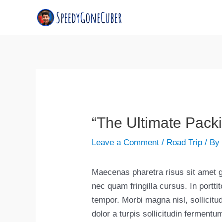
Skip
Post
to
navigation
content
“The Ultimate Packi
Leave a Comment
/
Road Trip
/ B
Maecenas pharetra risus sit amet 
nec quam fringilla cursus. In porttit
tempor. Morbi magna nisl, sollicit
dolor a turpis sollicitudin ferment