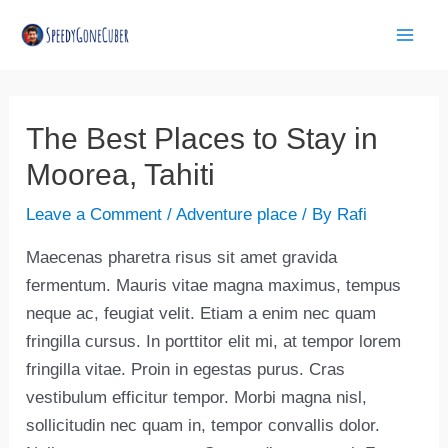
Skip
Post
Mai
to
navigation
Men
content
The Best Places to Stay in
Moorea, Tahiti
Leave a Comment
/
Adventure place
/ By
Rafi
Maecenas pharetra risus sit amet gravida
fermentum. Mauris vitae magna maximus, tempus
neque ac, feugiat velit. Etiam a enim nec quam
fringilla cursus. In porttitor elit mi, at tempor lorem
fringilla vitae. Proin in egestas purus. Cras
vestibulum efficitur tempor. Morbi magna nisl,
sollicitudin nec quam in, tempor convallis dolor.