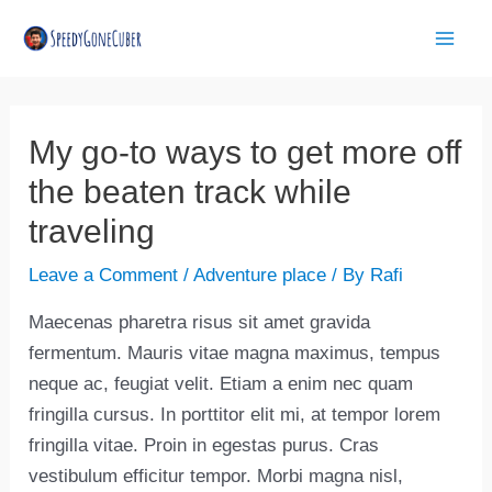
Skip
Post
Mai
to
navigation
Men
content
My go-to ways to get more off
the beaten track while
traveling
Leave a Comment
/
Adventure place
/ By
Rafi
Maecenas pharetra risus sit amet gravida
fermentum. Mauris vitae magna maximus, tempus
neque ac, feugiat velit. Etiam a enim nec quam
fringilla cursus. In porttitor elit mi, at tempor lorem
fringilla vitae. Proin in egestas purus. Cras
vestibulum efficitur tempor. Morbi magna nisl,